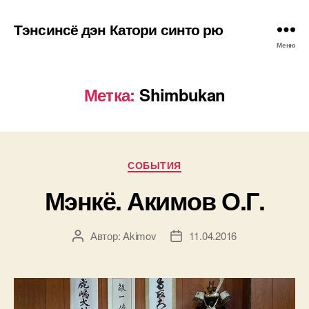
Тэнсинсё дэн Катори синто рю
Меню
Метка:
Shimbukan
Рубрики
СОБЫТИЯ
Мэнкё. Акимов О.Г.
Автор:
Akimov
11.04.2016
Автор
Дата
записи
записи