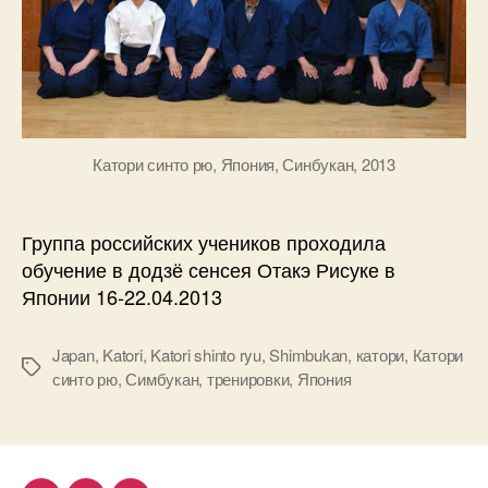
Катори синто рю, Япония, Синбукан, 2013
Группа российских учеников проходила
обучение в додзё сенсея Отакэ Рисуке в
Японии 16-22.04.2013
Japan
,
Katori
,
Katori shinto ryu
,
Shimbukan
,
катори
,
Катори
Метки
синто рю
,
Симбукан
,
тренировки
,
Япония