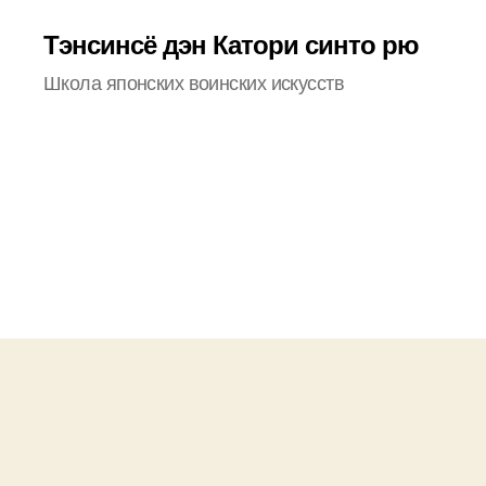
Тэнсинсё дэн Катори синто рю
Школа японских воинских искусств