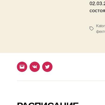
02.03.
состо
Kator
Метки
фехт
Email
ВКонтакте
Twitter