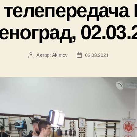
 телепередача
еноград, 02.03.
Автор:
Akimov
02.03.2021
Автор
Дата
записи
записи