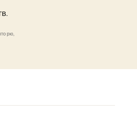
ТВ.
нто рю
,