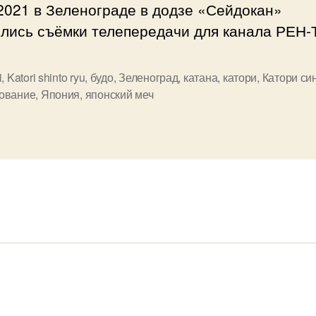
2021 в Зеленограде в додзе «Сейдокан»
ялись съёмки телепередачи для канала РЕН-
i
,
Katori shinto ryu
,
будо
,
Зеленоград
,
катана
,
катори
,
Катори си
ование
,
Япония
,
японский меч