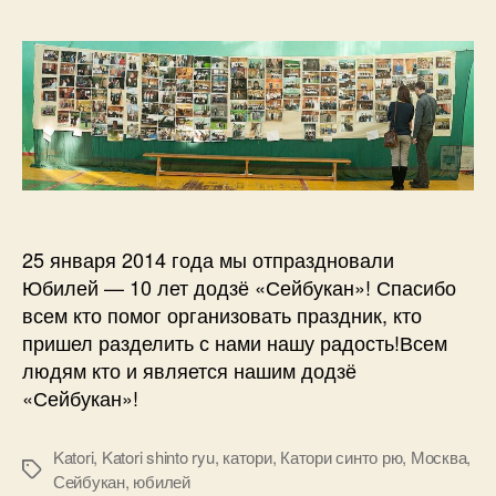
25 января 2014 года мы отпраздновали
Юбилей — 10 лет додзё «Сейбукан»! Спасибо
всем кто помог организовать праздник, кто
пришел разделить с нами нашу радость!Всем
людям кто и является нашим додзё
«Сейбукан»!
Katori
,
Katori shinto ryu
,
катори
,
Катори синто рю
,
Москва
,
Метки
Сейбукан
,
юбилей