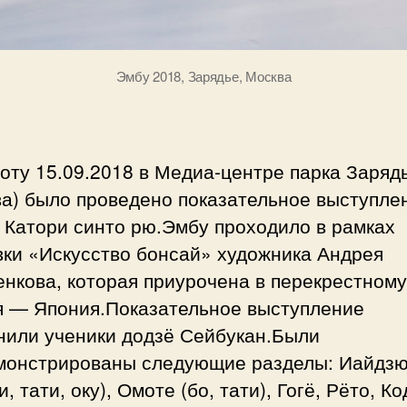
Эмбу 2018, Зарядье, Москва
оту 15.09.2018 в Медиа-центре парка Заряд
ва) было проведено показательное выступле
 Катори синто рю.Эмбу проходило в рамках
вки «Искусство бонсай» художника Андрея
нкова, которая приурочена в перекрестному
я — Япония.Показательное выступление
нили ученики додзё Сейбукан.Были
монстрированы следующие разделы: Иайдз
и, тати, оку), Омоте (бо, тати), Гогё, Рёто, Ко