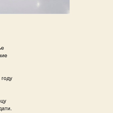
ье
ние
 году
юцу
дати.