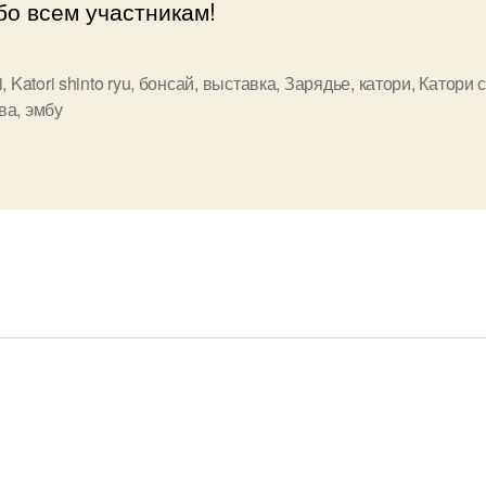
бо всем участникам!
i
,
Katori shinto ryu
,
бонсай
,
выставка
,
Зарядье
,
катори
,
Катори 
ва
,
эмбу