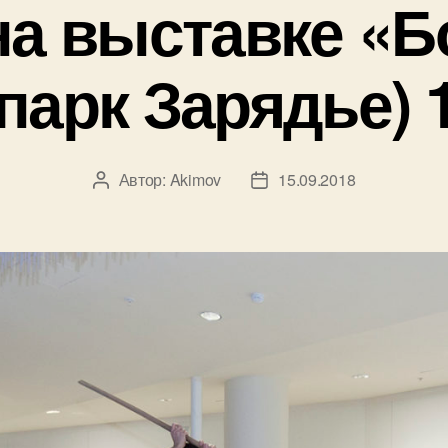
на выставке «Б
парк Зарядье) 
Автор:
Akimov
15.09.2018
Автор
Дата
записи
записи