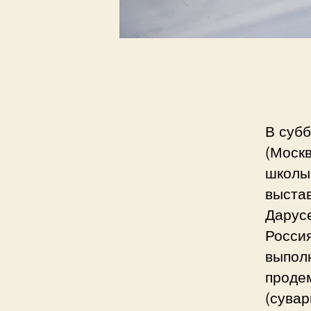
В субб
(Моск
школы
выста
Дарусе
Росси
выпол
проде
(сувар