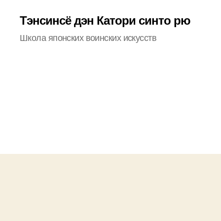
Тэнсинсё дэн Катори синто рю
Школа японских воинских искусств