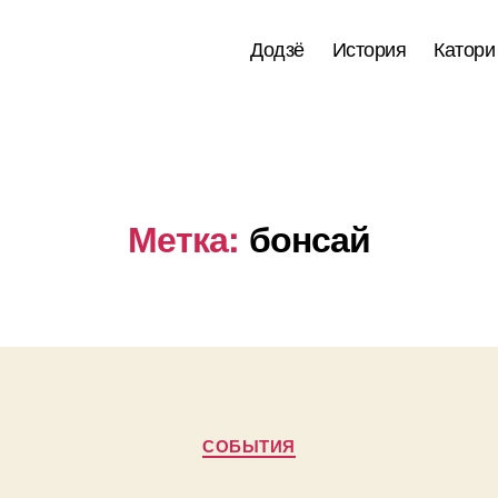
Додзё
История
Катори
Метка:
бонсай
Рубрики
СОБЫТИЯ