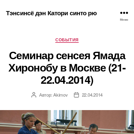
Тэнсинсё дэн Катори синто рю
Меню
Рубрики
СОБЫТИЯ
Семинар сенсея Ямада
Хиронобу в Москве (21-
22.04.2014)
Автор:
Akimov
22.04.2014
Автор
Дата
записи
записи