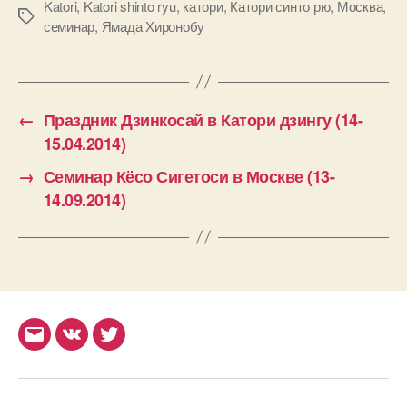
Katori
,
Katori shinto ryu
,
катори
,
Катори синто рю
,
Москва
,
Метки
семинар
,
Ямада Хиронобу
←
Праздник Дзинкосай в Катори дзингу (14-
15.04.2014)
→
Семинар Кёсо Сигетоси в Москве (13-
14.09.2014)
Email
ВКонтакте
Twitter