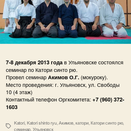
в Ульяновске состоялся
7-8 декабря 2013 года
семинар по Катори синто рю.
Провел семинар
(мокуроку).
Акимов О.Г.
Место проведения: г. Ульяновск, ул. Свободы
10 (4 этаж)
Контактный телефон Оргкомитета:
+7 (960) 372-
1603
Katori
,
Katori shinto ryu
,
Акимов
,
катори
,
Катори синто рю
,
Метки
семинар
,
Ульяновск