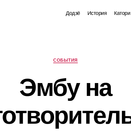
Додзё
История
Катори
Рубрики
СОБЫТИЯ
Эмбу на
готворител