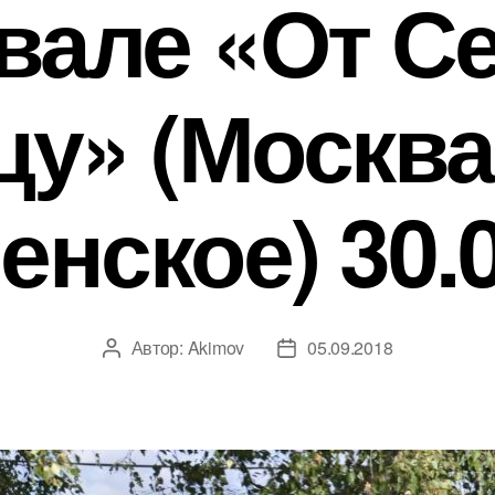
вале «От Се
у» (Москва
нское) 30.
Автор:
Akimov
05.09.2018
Автор
Дата
записи
записи