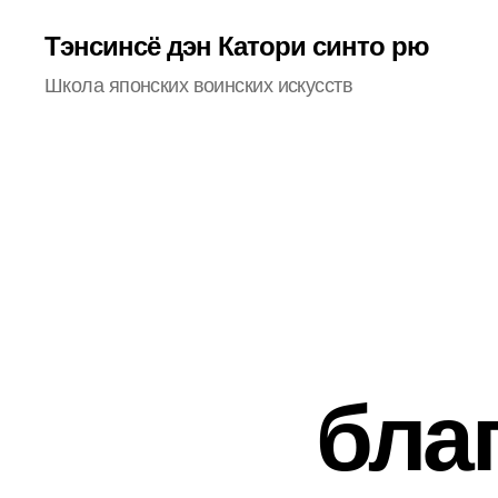
Тэнсинсё дэн Катори синто рю
Школа японских воинских искусств
бла