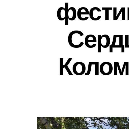
фести
Сердц
Коломе