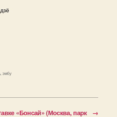
одзё
ь
,
эмбу
авке «Бонсай» (Москва, парк
→