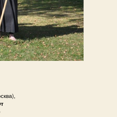
сква),
т
е