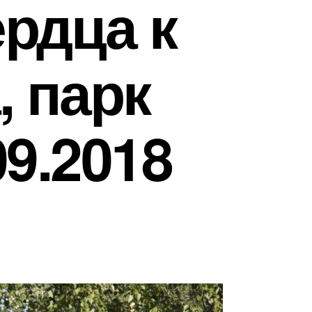
рдца к
, парк
09.2018