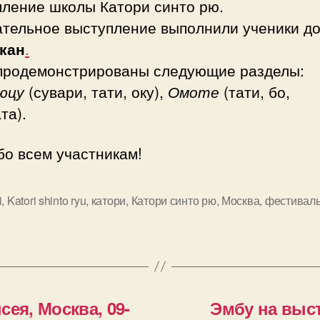
пление школы Катори синто рю.
ательное выступление выполнили ученики д
кан
.
продемонстрированы следующие разделы:
юцу
(сувари, тати, оку),
Омоте
(тати, бо,
та).
бо всем участникам!
i
,
Katori shinto ryu
,
катори
,
Катори синто рю
,
Москва
,
фестивал
ея, Москва, 09-
Эмбу на выст