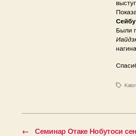
высту
Показ
Сейбу
Были 
Иайдз
нагина
Спаси
Kator
Метки
←
Семинар Отаке Нобутоси сенс