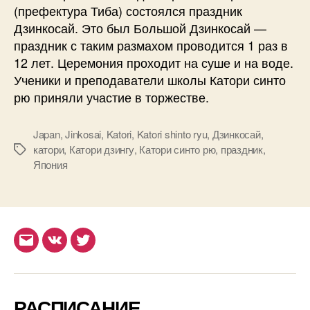
(префектура Тиба) состоялся праздник
Дзинкосай. Это был Большой Дзинкосай —
праздник с таким размахом проводится 1 раз в
12 лет. Церемония проходит на суше и на воде.
Ученики и преподаватели школы Катори синто
рю приняли участие в торжестве.
Japan
,
Jinkosai
,
Katori
,
Katori shinto ryu
,
Дзинкосай
,
катори
,
Катори дзингу
,
Катори синто рю
,
праздник
,
Метки
Япония
Email
ВКонтакте
Twitter
РАСПИСАНИЕ